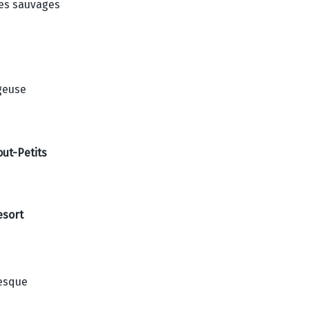
tes sauvages
geuse
out-Petits
esort
esque